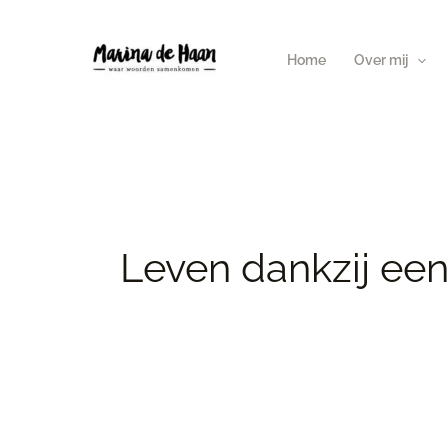
Ga
Zoek
naar
naar:
Home
Over mij
de
inhoud
Leven dankzij ee