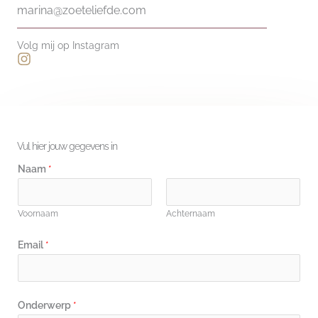
marina@zoeteliefde.com
Volg mij op Instagram
I
n
s
t
a
g
r
Vul hier jouw gegevens in
a
Naam
m
*
Voornaam
Achternaam
*
Email
*
*
b
e
Onderwerp
*
r